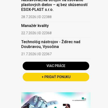
plastových dielov – aj bez skúseností
ESOX-PLAST s.r.o.
28.7.2026 | ID 22388
Manažér kvality
22.7.2026 | ID 22368
Technológ nástrojov - Ždírec nad
Doubravou, Vysočina
21.7.2026 | ID 22367
VIAC PRÁCE
+ PRIDAŤ PONUKU