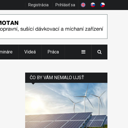
Registrácia
Prihlásiť sa
mináre
Videá
Práca
ČO BY VÁM NEMALO UJSŤ