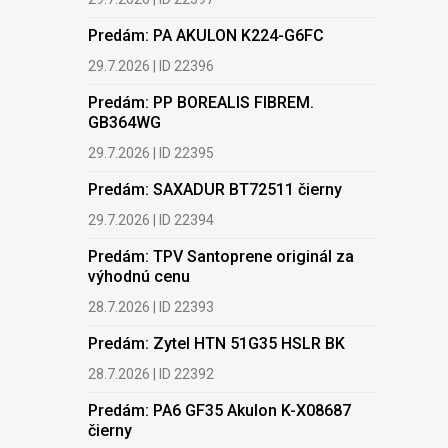
13.7.2026 |
Predám: PA AKULON K224-G6FC
Kúpim: N
29.7.2026 | ID 22396
HDPE, LDP
Predám: PP BOREALIS FIBREM.
13.7.2026 |
GB364WG
Kúpim: PE
29.7.2026 | ID 22395
2.7.2026 | 
Predám: SAXADUR BT72511 čierny
Kúpim: E
29.7.2026 | ID 22394
2.7.2026 | 
Predám: TPV Santoprene originál za
výhodnú cenu
Kúpim: T
28.7.2026 | ID 22393
2.7.2026 | 
BGS: Plastové
komponenty pre
Predám: Zytel HTN 51G35 HSLR BK
Kúpim: TP
energetickú
28.7.2026 | ID 22392
2.7.2026 | 
infraštruktúru –
radiačne zosieťované
Predám: PA6 GF35 Akulon K-X08687
Kúpim: Hľ
plasty v praxi
čierny
spracovan
24.6.2026