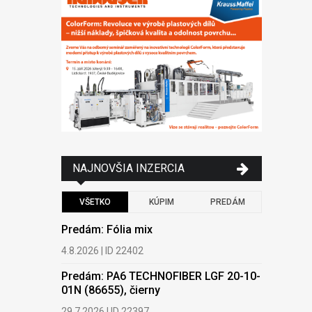
NAJNOVŠIA INZERCIA
VŠETKO
KÚPIM
PREDÁM
Predám: Fólia mix
Kúpim: HD
regranulát
4.8.2026 | ID 22402
17.7.2026 |
Predám: PA6 TECHNOFIBER LGF 20-10-
01N (86655), čierny
Kúpim: Pl
PP, fólie
29.7.2026 | ID 22397