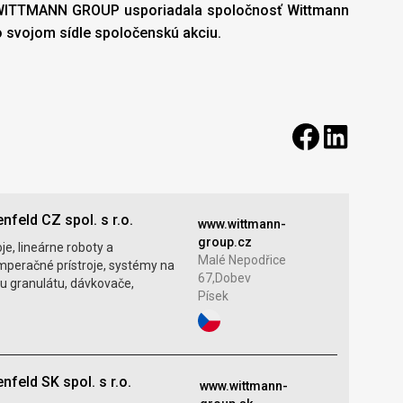
nia WITTMANN GROUP usporiadala spoločnosť Wittmann
vo svojom sídle spoločenskú akciu.
nfeld CZ spol. s r.o.
www.wittmann-
group.cz
je, lineárne roboty a
Malé Nepodřice
mperačné prístroje, systémy na
67,Dobev
u granulátu, dávkovače,
Písek
nfeld SK spol. s r.o.
www.wittmann-