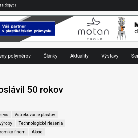
 sa dopyt a obmedzujúca sa dostupnosť
eny polymérov
Články
Aktuality
Výstavy
Se
lávil 50 rokov
ervis
Vstrekovanie plastov
 výroby
Technologické riešenia
nomika firiem
Akcie