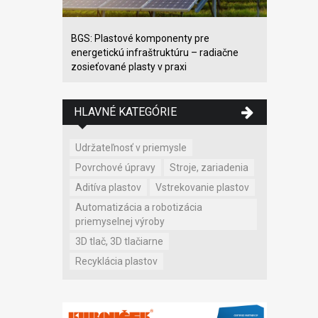
BGS: Plastové komponenty pre
energetickú infraštruktúru – radiačne
zosieťované plasty v praxi
HLAVNÉ KATEGÓRIE
Udržateľnosť v priemysle
Povrchové úpravy
Stroje, zariadenia
Aditíva plastov
Vstrekovanie plastov
Automatizácia a robotizácia
priemyselnej výroby
3D tlač, 3D tlačiarne
Recyklácia plastov