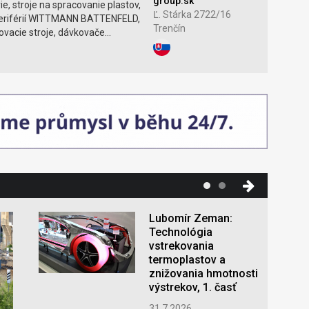
group.sk
e, stroje na spracovanie plastov,
Ľ. Stárka 2722/16
periférií WITTMANN BATTENFELD,
Trenčín
kovacie stroje, dávkovače...
Lubomír Zeman:
Technológia
vstrekovania
termoplastov a
znižovania hmotnosti
výstrekov, 1. časť
31.7.2026