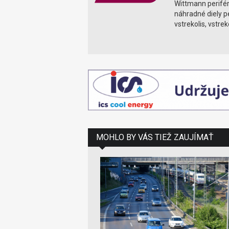
Wittmann periféri
náhradné diely 
vstrekolis, vstre
MOHLO BY VÁS TIEŽ ZAUJÍMAŤ