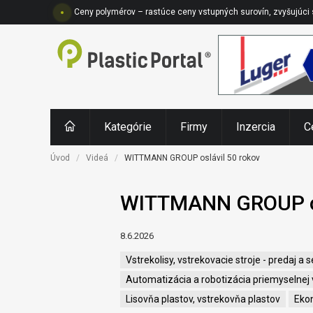
Ceny polymérov – rastúce ceny vstupných surovín, zvyšujúci
Kategórie
Firmy
Inzercia
C
Úvod
Videá
WITTMANN GROUP oslávil 50 rokov
WITTMANN GROUP os
8.6.2026
Vstrekolisy, vstrekovacie stroje - predaj a s
Automatizácia a robotizácia priemyselnej
Lisovňa plastov, vstrekovňa plastov
Eko