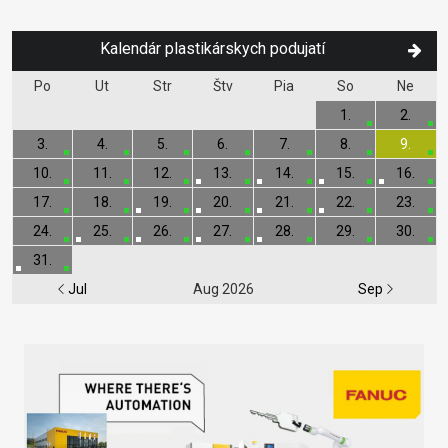
Kalendár plastikárskych podujatí
Po
Ut
Str
Štv
Pia
So
Ne
1.
2.
3.
4.
5.
6.
7.
8.
9.
10.
11.
12.
13.
14.
15.
16.
17.
18.
19.
20.
21.
22.
23.
24.
25.
26.
27.
28.
29.
30.
31.
Jul
Aug 2026
Sep