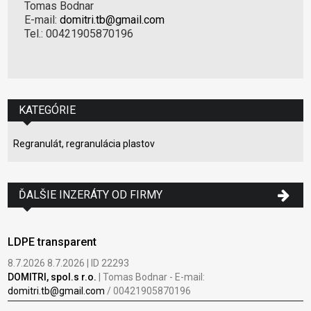
Tomas Bodnar
E-mail:
domitri.tb@gmail.com
Tel.: 00421905870196
KATEGÓRIE
Regranulát, regranulácia plastov
ĎALŠIE INZERÁTY OD FIRMY
LDPE transparent
8.7.2026 8.7.2026 | ID 22293
DOMITRI, spol.s r.o.
| Tomas Bodnar - E-mail:
domitri.tb@gmail.com
/ 00421905870196