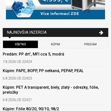
NAJNOVŠIA INZERCIA
VŠETKO
KÚPIM
PREDÁM
Predám: PP drt', MFI cca 5, modrá
K
7.8.2026 | ID 22424
6
Kúpim: PAPE, BOPP, PP netkaná, PEPAP, PEAL
K
p
6.8.2026 | ID 22423
6
Kúpim: PET A transparent, biely, zlatý - odrezky, fólie,
preložky
K
6.8.2026 | ID 22421
6
Kúpim: Fólie 80/20, 90/10, 98/2
K