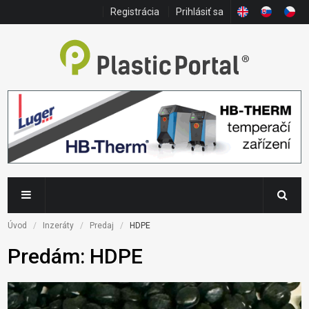
Registrácia
Prihlásiť sa
Úvod
Inzeráty
Predaj
HDPE
Predám: HDPE