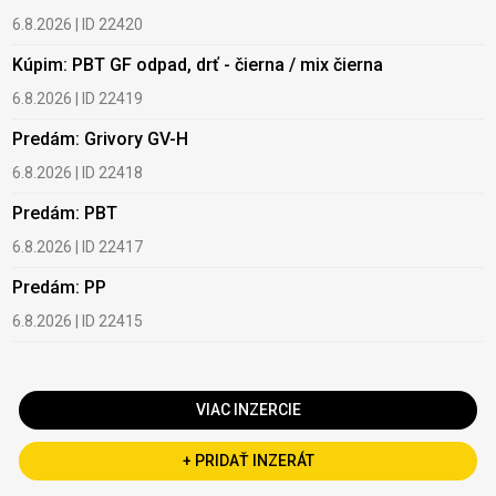
6.8.2026 | ID 22420
6
Kúpim: PBT GF odpad, drť - čierna / mix čierna
K
6.8.2026 | ID 22419
1
Predám: Grivory GV-H
K
6.8.2026 | ID 22418
1
Predám: PBT
K
f
6.8.2026 | ID 22417
1
Predám: PP
K
6.8.2026 | ID 22415
2
VIAC INZERCIE
+ PRIDAŤ INZERÁT